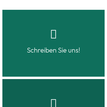
Per E-Mail
info@gartenwuensche.de
Schreiben Sie uns!