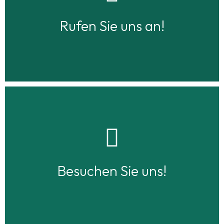
Telefonnummer
+49 (0)2206 90 34 76
Rufen Sie uns an!
Jetzt Route planen
Hammermühle 1a, 51491 Overath
Besuchen Sie uns!